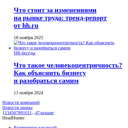
Что стоит за изменениями
на рынке труда: тренд-репорт
от hh.ru
18 ноября 2025
HR-беседы
Что такое человеко­центричность?
Как объяснить бизнесу
и разобраться самим
13 ноября 2024
Новости компаний
Новости рынка
1
2
3
4
5
6
7
8
9
10
11
...
47
дальше
HeadHunter
Размещение вакансий