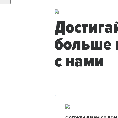
Достига
больше 
с нами
Сотрудничаем со все