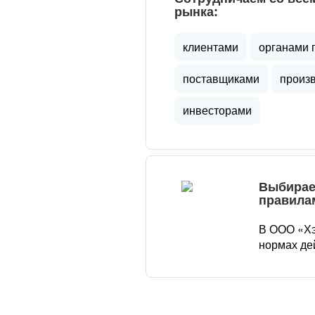
рынка:
клиентами
органами 
поставщиками
произ
инвесторами
Выбирае
правила
В ООО «Хэ
нормах де