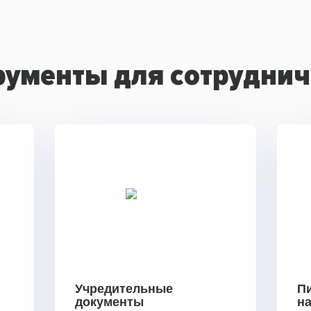
рументы для сотруднич
Учредительные
П
документы
н