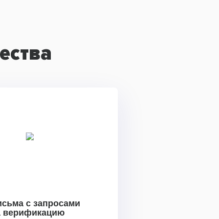
ества
исьма с запросами
а верификацию