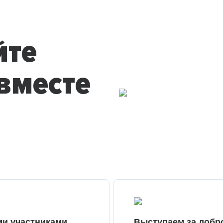
йте
вместе
ми участниками
Выступаем за добр