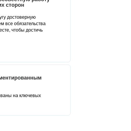
их сторон
угу достоверную
м все обязательства
сте, чтобы достичь
аментированным
ованы на ключевых