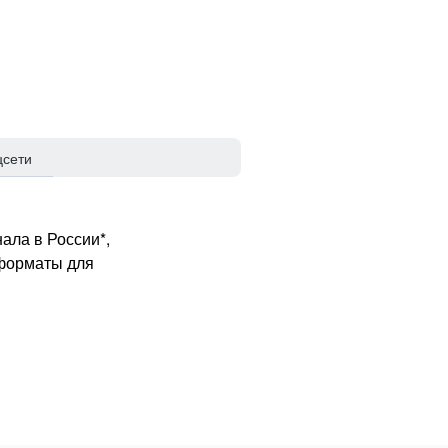
цсети
ала в России*,
 форматы для