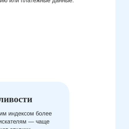
ию или платёжные данные.
ливости
им индексом более
оискателям — чаще