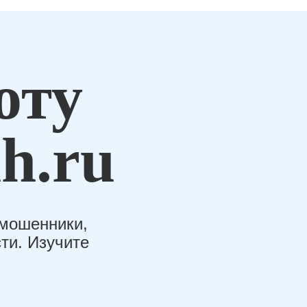
оту
h.ru
-мошенники,
ти. Изучите