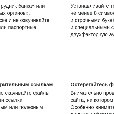
трудник банка» или
Устанавливайте т
ых органов»,
не менее 8 симво
ске и не озвучивайте
и строчными букв
или паспортные
и специальными с
двухфакторную а
озрительным ссылкам
Остерегайтесь 
не скачивайте файлы
Внимательно пров
ли ссылка
сайта, на которо
ным или полезным
Особенно внимате