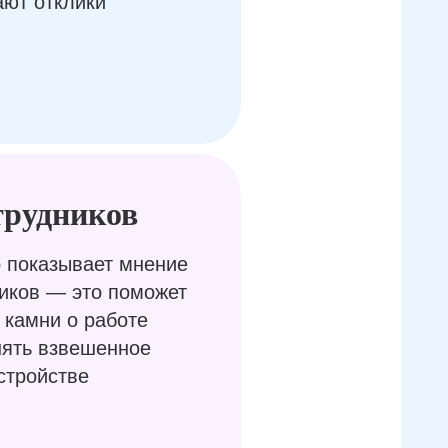
ают отклики
трудников
 показывает мнение
иков — это поможет
 камни о работе
нять взвешенное
стройстве