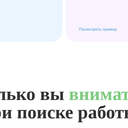
Посмотреть пример
лько вы
внима
и поиске рабо