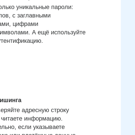
олько уникальные пароли:
лов, с заглавными
ами, цифрами
имволами. А ещё используйте
утентификацию.
фишинга
еряйте адресную строку
м читаете информацию.
льно, если указываете