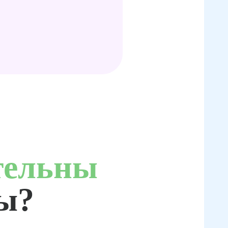
тельны
ты?