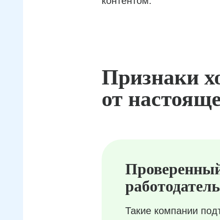
контентом.
Признаки х
от настояще
Проверенны
работодатель
Такие компании под