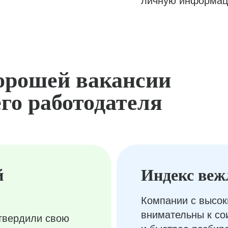
личную информац
орошей вакансии
го работодателя
й
Индекс веж
Компании с высок
внимательны к с
твердили свою