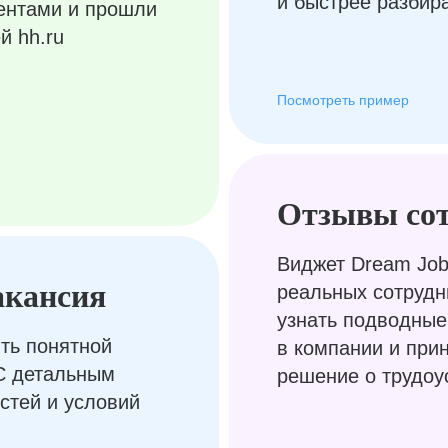
и быстрее разбир
ентами и прошли
й hh.ru
Посмотреть пример
Отзывы со
Виджет Dream Job
акансия
реальных сотрудн
узнать подводные
ть понятной
в компании и при
С детальным
решение о трудоу
стей и условий