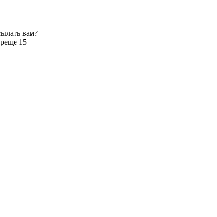
сылать вам?
ер
еще 15