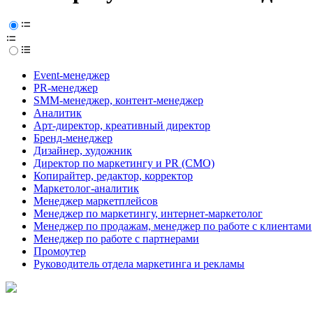
Event-менеджер
PR-менеджер
SMM-менеджер, контент-менеджер
Аналитик
Арт-директор, креативный директор
Бренд-менеджер
Дизайнер, художник
Директор по маркетингу и PR (CMO)
Копирайтер, редактор, корректор
Маркетолог-аналитик
Менеджер маркетплейсов
Менеджер по маркетингу, интернет-маркетолог
Менеджер по продажам, менеджер по работе с клиентами
Менеджер по работе с партнерами
Промоутер
Руководитель отдела маркетинга и рекламы